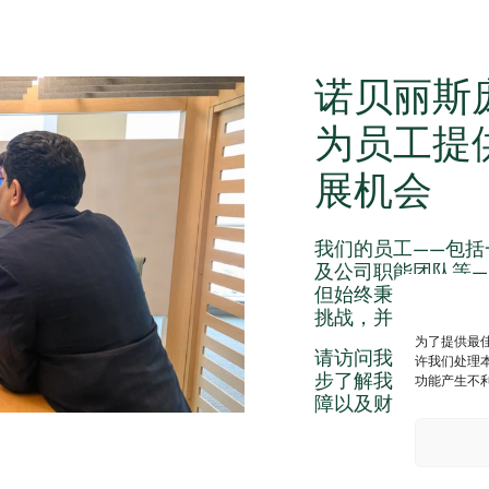
诺贝丽斯
为员工提
展机会
我们的员工——包括
及公司职能团队等—
但始终秉持共同的
挑战，并推动我们
为了提供最佳
请访问我们的职业
许我们处理本
步了解我们为员工
功能产生不
障以及财务规划支