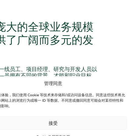
庞大的全球业务规模
供了广阔而多元的发
一线员工、项目经理、研究与开发人员以
—虽拥有不同的背景、才能和职业目标，
使命，紧密协作，致力于解决客户面临的
管理同意
所服务行业的持续发展。
体验，我们使用 Cookie 等技术来存储和/或访问设备信息。同意这些技术将允
页面，了解具体职位的相关信息，并进一
网站上的浏览行为或唯一 ID 等数据。不同意或撤回同意可能会对某些特性和
提供的各项福利，包括员工关怀、医疗保
利影响。
持工具。
接受