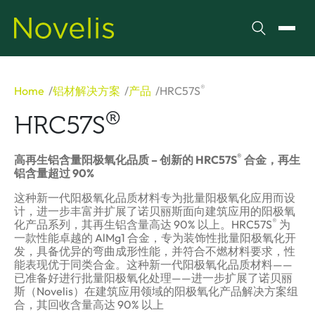
搜索
切换
®
Home
铝材解决方案
产品
HRC57S
®
HRC57S
®
高再生铝含量阳极氧化品质 – 创新的 HRC57S
合金，再生
铝含量超过 90%
这种新一代阳极氧化品质材料专为批量阳极氧化应用而设
计，进一步丰富并扩展了诺贝丽斯面向建筑应用的阳极氧
®
化产品系列，其再生铝含量高达 90% 以上。HRC57S
为
一款性能卓越的 AlMg1 合金，专为装饰性批量阳极氧化开
发，具备优异的弯曲成形性能，并符合不燃材料要求，性
能表现优于同类合金。这种新一代阳极氧化品质材料——
已准备好进行批量阳极氧化处理——进一步扩展了诺贝丽
斯（Novelis）在建筑应用领域的阳极氧化产品解决方案组
合，其回收含量高达 90% 以上