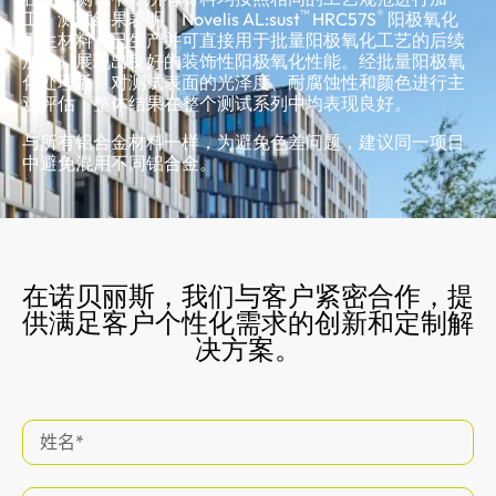
™
®
工。测试结果表明，Novelis AL:sust
HRC57S
阳极氧化
再生材料（已生产并可直接用于批量阳极氧化工艺的后续
加工）展现出良好的装饰性阳极氧化性能。经批量阳极氧
化处理后，对测试表面的光泽度、耐腐蚀性和颜色进行主
观评估，整体结果在整个测试系列中均表现良好。
与所有铝合金材料一样，为避免色差问题，建议同一项目
中避免混用不同铝合金。
在诺贝丽斯，我们与客户紧密合作，提
供满足客户个性化需求的创新和定制解
决方案。