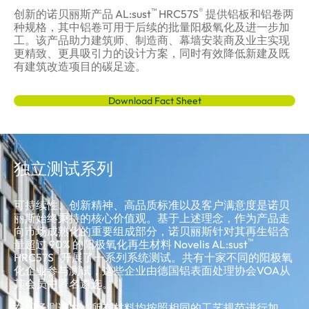
™
®
创新的诺贝丽斯产品 AL:sust
HRC57S
提供铝板和铝卷两
种规格，其中铝卷可用于后续的批量阳极氧化及进一步加
工。该产品助力建筑师、制造商、幕墙安装商及业主实现
更精致、更具吸引力的设计方案，同时有效降低新建及既
有建筑改造项目的碳足迹。
Download Fact Sheet
独立测试系列
可持续性、创新精神、高品质标准以及客户满意度是诺贝
丽斯始终秉持的核心价值观。基于上述理念，作为产品走
向市场成熟化的重要组成部分，诺贝丽斯针对其再生铝含
™
量超过 90% 的阳极氧化再生材料 Novelis AL:sust
®
HRC57S
开展了一系列系统测试。共有十家不同的阳极氧
化企业参与测试，这些企业由德国铝表面处理协会VOA从
其会员中匿名遴选。
在现场测试中，所有材料均按照相同的工艺规范进行加