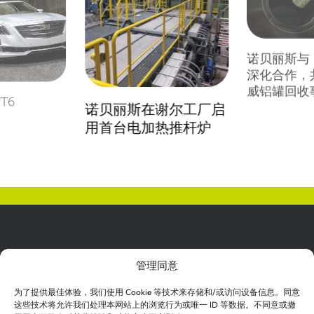
诺贝丽斯与 In
深化合作，
威铝罐回收
T6
诺贝丽斯在谢尔工厂启
用首台电加热推杆炉
管理同意
为了提供最佳体验，我们使用 Cookie 等技术来存储和/或访问设备信息。同意
这些技术将允许我们处理本网站上的浏览行为或唯一 ID 等数据。不同意或撤