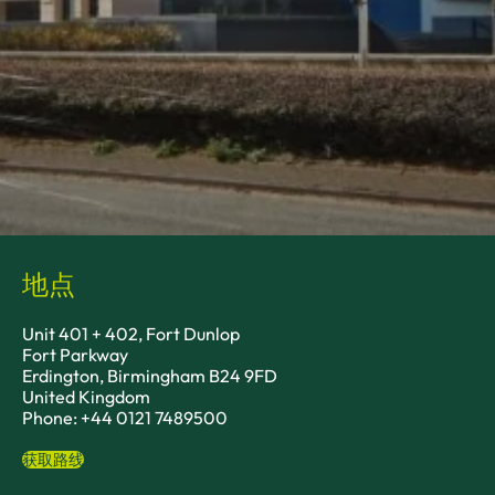
地点
Unit 401 + 402, Fort Dunlop
Fort Parkway
Erdington, Birmingham B24 9FD
United Kingdom
Phone: +44 0121 7489500
获取路线