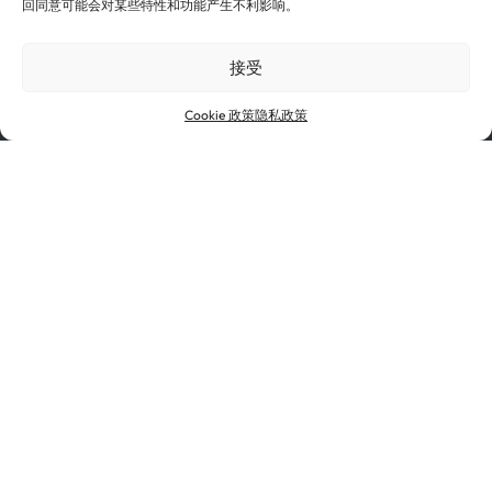
回同意可能会对某些特性和功能产生不利影响。
投资者与媒体
供应商
认证
使用条款
接受
Cookie 政策
隐私政策
Cookie 政策
隐私政策
道德与合规
诺贝丽斯是铝和铜领域全球领导者印度铝工业有限公司
（Hindalco Industries Limited）的子公司，印度铝工业有
限公司是总部位于印度孟买的跨国联合企业印度阿迪特亚
比拉集团（Aditya Birla Group）的旗舰公司。