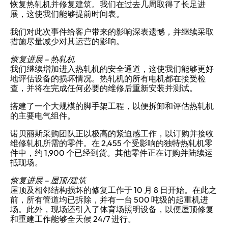
恢复热轧机并修复建筑。我们在过去几周取得了长足进
展，这使我们能够提前时间表。
我们对此次事件给客户带来的影响深表遗憾，并继续采取
措施尽量减少对其运营的影响。
恢复进展 – 热轧机
我们继续增加进入热轧机的安全通道，这使我们能够更好
地评估设备的损坏情况。热轧机的所有电机都在接受检
查，并将在完成任何必要的维修后重新安装并测试。
搭建了一个大规模的脚手架工程，以便拆卸和评估热轧机
的主要电气组件。
诺贝丽斯采购团队正以极高的紧迫感工作，以订购并接收
维修轧机所需的零件。在 2,455 个受影响的独特热轧机零
件中，约 1,900 个已经到货。其他零件正在订购并陆续运
抵现场。
恢复进展 – 屋顶/建筑
屋顶及相邻结构损坏的修复工作于 10 月 8 日开始。在此之
前，所有管道均已拆除，并有一台 500 吨级的起重机进
场。此外，现场还引入了体育场照明设备，以便屋顶修复
和重建工作能够全天候 24/7 进行。