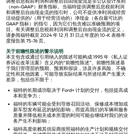
调整后息税前利润和调整后自由现金流是非公认会计准则
（non-GAAP）财务指标。当福特提供调整后息税前利润
和调整后自由现金流的指引时，公司不提供净利润或经营
活动提供的/（用于经营活动的）净现金（各自最可比的
GAAP 指标）的指引，因为它们包含难以准确预测的项
目。有关调整后息税前利润和调整后自由现金流的定义，
请参阅福特截至 2024 年 12 月 31 日止年度的 10-K 表格年
度报告第 75-76 页。
关于前瞻性陈述的警示说明
本文包含或通过引用纳入的陈述可能构成 1995 年《私人证
券诉讼改革法案》含义内的“前瞻性陈述”。前瞻性陈述基
于我们管理层的预期、预测和假设，涉及许多风险、不确
定性和其他因素，可能导致实际结果与所述结果产生重大
差异，包括但不限于：
福特的长期成功取决于 Ford+ 计划的交付，包括提高成
本和竞争力；
福特的车辆可能会受到导致召回活动、保修成本增加或
新车型发布延迟的缺陷影响，而提高我们的车辆和服务
质量并降低相关成本所需的时间可能会继续对我们的业
务产生不利影响；
福特高度依赖其供应商按照福特的生产计划和规格交付