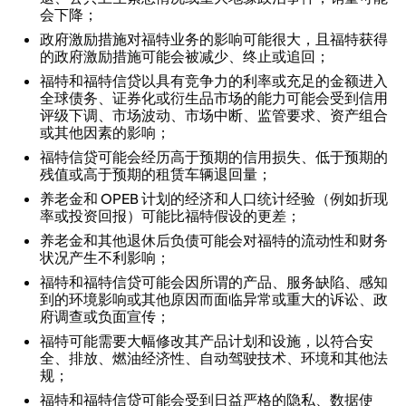
会下降；
政府激励措施对福特业务的影响可能很大，且福特获得
的政府激励措施可能会被减少、终止或追回；
福特和福特信贷以具有竞争力的利率或充足的金额进入
全球债务、证券化或衍生品市场的能力可能会受到信用
评级下调、市场波动、市场中断、监管要求、资产组合
或其他因素的影响；
福特信贷可能会经历高于预期的信用损失、低于预期的
残值或高于预期的租赁车辆退回量；
养老金和 OPEB 计划的经济和人口统计经验（例如折现
率或投资回报）可能比福特假设的更差；
养老金和其他退休后负债可能会对福特的流动性和财务
状况产生不利影响；
福特和福特信贷可能会因所谓的产品、服务缺陷、感知
到的环境影响或其他原因而面临异常或重大的诉讼、政
府调查或负面宣传；
福特可能需要大幅修改其产品计划和设施，以符合安
全、排放、燃油经济性、自动驾驶技术、环境和其他法
规；
福特和福特信贷可能会受到日益严格的隐私、数据使