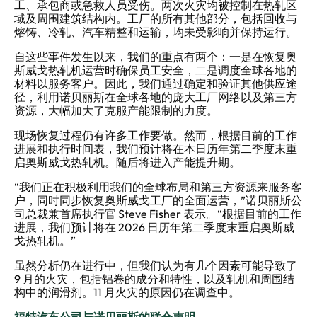
工、承包商或急救人员受伤。两次火灾均被控制在热轧区
域及周围建筑结构内。工厂的所有其他部分，包括回收与
熔铸、冷轧、汽车精整和运输，均未受影响并保持运行。
自这些事件发生以来，我们的重点有两个：一是在恢复奥
斯威戈热轧机运营时确保员工安全，二是调度全球各地的
材料以服务客户。因此，我们通过确定和验证其他供应途
径，利用诺贝丽斯在全球各地的庞大工厂网络以及第三方
资源，大幅加大了克服产能限制的力度。
现场恢复过程仍有许多工作要做。然而，根据目前的工作
进展和执行时间表，我们预计将在本日历年第二季度末重
启奥斯威戈热轧机。随后将进入产能提升期。
“我们正在积极利用我们的全球布局和第三方资源来服务客
户，同时同步恢复奥斯威戈工厂的全面运营，”诺贝丽斯公
司总裁兼首席执行官 Steve Fisher 表示。“根据目前的工作
进展，我们预计将在 2026 日历年第二季度末重启奥斯威
戈热轧机。”
虽然分析仍在进行中，但我们认为有几个因素可能导致了
9 月的火灾，包括铝卷的成分和特性，以及轧机和周围结
构中的润滑剂。11 月火灾的原因仍在调查中。
福特汽车公司与诺贝丽斯的联合声明