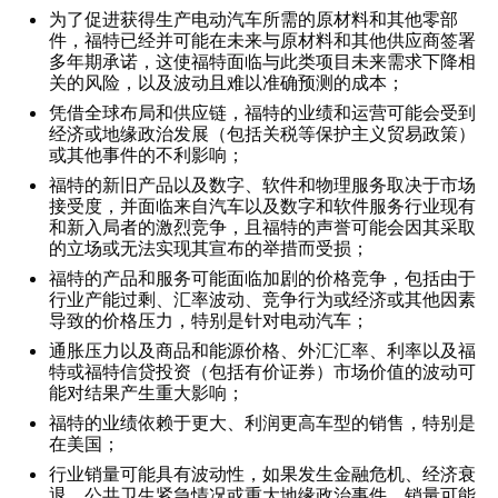
为了促进获得生产电动汽车所需的原材料和其他零部
件，福特已经并可能在未来与原材料和其他供应商签署
多年期承诺，这使福特面临与此类项目未来需求下降相
关的风险，以及波动且难以准确预测的成本；
凭借全球布局和供应链，福特的业绩和运营可能会受到
经济或地缘政治发展（包括关税等保护主义贸易政策）
或其他事件的不利影响；
福特的新旧产品以及数字、软件和物理服务取决于市场
接受度，并面临来自汽车以及数字和软件服务行业现有
和新入局者的激烈竞争，且福特的声誉可能会因其采取
的立场或无法实现其宣布的举措而受损；
福特的产品和服务可能面临加剧的价格竞争，包括由于
行业产能过剩、汇率波动、竞争行为或经济或其他因素
导致的价格压力，特别是针对电动汽车；
通胀压力以及商品和能源价格、外汇汇率、利率以及福
特或福特信贷投资（包括有价证券）市场价值的波动可
能对结果产生重大影响；
福特的业绩依赖于更大、利润更高车型的销售，特别是
在美国；
行业销量可能具有波动性，如果发生金融危机、经济衰
退、公共卫生紧急情况或重大地缘政治事件，销量可能