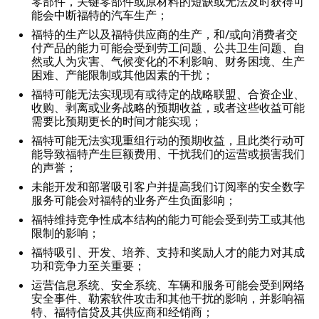
零部件，关键零部件或原材料的短缺或无法及时获得可
能会中断福特的汽车生产；
福特的生产以及福特供应商的生产，和/或向消费者交
付产品的能力可能会受到劳工问题、公共卫生问题、自
然或人为灾害、气候变化的不利影响、财务困境、生产
困难、产能限制或其他因素的干扰；
福特可能无法实现现有或待定的战略联盟、合资企业、
收购、剥离或业务战略的预期收益，或者这些收益可能
需要比预期更长的时间才能实现；
福特可能无法实现重组行动的预期收益，且此类行动可
能导致福特产生巨额费用、干扰我们的运营或损害我们
的声誉；
未能开发和部署吸引客户并提高我们订阅率的安全数字
服务可能会对福特的业务产生负面影响；
福特维持竞争性成本结构的能力可能会受到劳工或其他
限制的影响；
福特吸引、开发、培养、支持和奖励人才的能力对其成
功和竞争力至关重要；
运营信息系统、安全系统、车辆和服务可能会受到网络
安全事件、勒索软件攻击和其他干扰的影响，并影响福
特、福特信贷及其供应商和经销商；