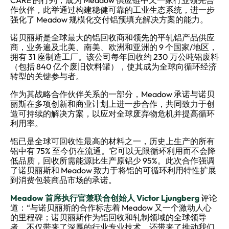
CARE 的行列，成为 Meadow 供应链中又一家行业领先合
作伙伴，此举通过构建稳健可靠的工业生态系统，进一步
强化了 Meadow 规模化交付铝预填充解决方案的能力。
诺贝丽斯是全球最大的铝回收商和领先的平轧铝产品供应
商，业务遍及北美、南美、欧洲和亚洲的 9 个国家/地区，
拥有 31 座制造工厂。该公司每年回收约 230 万公吨铝废料
（包括 840 亿个废旧饮料罐），使其成为全球向循环经济
转型的关键参与者。
作为其战略合作伙伴关系的一部分，Meadow 承诺与诺贝
丽斯在多项创新和商业计划上进一步合作，共同致力于创
造可持续的解决方案，以应对全球废弃物危机并提高循环
利用率。
铝已是全球可回收性最高的材料之一，历史上生产的所有
铝中有 75% 至今仍在流通。它可以无限循环利用而不会降
低品质，回收所需能源比生产原铝少 95%。此次合作强调
了诺贝丽斯和 Meadow 致力于将铝的可循环利用特性扩展
到消费包装商品市场的承诺。
Meadow 首席执行官兼联合创始人 Victor Ljungberg
评论
道：“与诺贝丽斯的合作标志着 Meadow 又一个激动人心
的里程碑；诺贝丽斯作为铝回收和轧制领域的全球领导
者，不仅带来了深厚的行业专业技术，还带来了推动我们