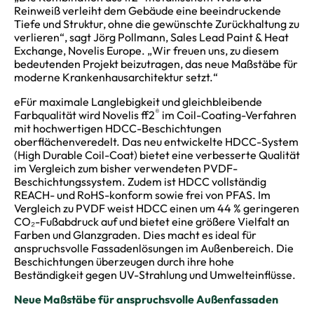
Reinweiß verleiht dem Gebäude eine beeindruckende
Tiefe und Struktur, ohne die gewünschte Zurückhaltung zu
verlieren“, sagt Jörg Pollmann, Sales Lead Paint & Heat
Exchange, Novelis Europe. „Wir freuen uns, zu diesem
bedeutenden Projekt beizutragen, das neue Maßstäbe für
moderne Krankenhausarchitektur setzt.“
eFür maximale Langlebigkeit und gleichbleibende
®
Farbqualität wird Novelis ff2
im Coil-Coating-Verfahren
mit hochwertigen HDCC-Beschichtungen
oberflächenveredelt. Das neu entwickelte HDCC-System
(High Durable Coil-Coat) bietet eine verbesserte Qualität
im Vergleich zum bisher verwendeten PVDF-
Beschichtungssystem. Zudem ist HDCC vollständig
REACH- und RoHS-konform sowie frei von PFAS. Im
Vergleich zu PVDF weist HDCC einen um 44 % geringeren
CO₂-Fußabdruck auf und bietet eine größere Vielfalt an
Farben und Glanzgraden. Dies macht es ideal für
anspruchsvolle Fassadenlösungen im Außenbereich. Die
Beschichtungen überzeugen durch ihre hohe
Beständigkeit gegen UV-Strahlung und Umwelteinflüsse.
Neue Maßstäbe für anspruchsvolle Außenfassaden