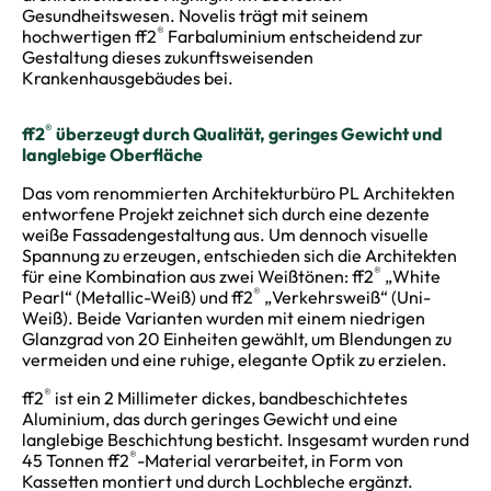
Gesundheitswesen. Novelis trägt mit seinem
®
hochwertigen ff2
Farbaluminium entscheidend zur
Gestaltung dieses zukunftsweisenden
Krankenhausgebäudes bei.
®
ff2
überzeugt durch Qualität, geringes Gewicht und
langlebige Oberfläche
Das vom renommierten Architekturbüro PL Architekten
entworfene Projekt zeichnet sich durch eine dezente
weiße Fassadengestaltung aus. Um dennoch visuelle
Spannung zu erzeugen, entschieden sich die Architekten
®
für eine Kombination aus zwei Weißtönen: ff2
„White
®
Pearl“ (Metallic-Weiß) und ff2
„Verkehrsweiß“ (Uni-
Weiß). Beide Varianten wurden mit einem niedrigen
Glanzgrad von 20 Einheiten gewählt, um Blendungen zu
vermeiden und eine ruhige, elegante Optik zu erzielen.
®
ff2
ist ein 2 Millimeter dickes, bandbeschichtetes
Aluminium, das durch geringes Gewicht und eine
langlebige Beschichtung besticht. Insgesamt wurden rund
®
45 Tonnen ff2
-Material verarbeitet, in Form von
Kassetten montiert und durch Lochbleche ergänzt.