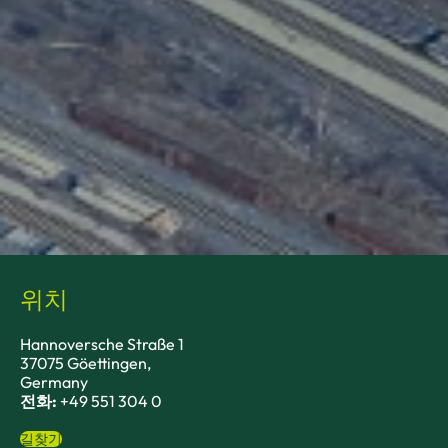
위치
Hannoversche Straße 1
37075 Göettingen,
Germany
전화:
+49 551 304 0
길찾기