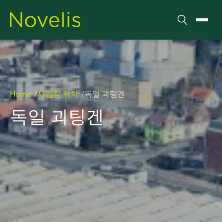
검색
메뉴 
Home
사업장 위치
독일 괴팅겐
독일 괴팅겐