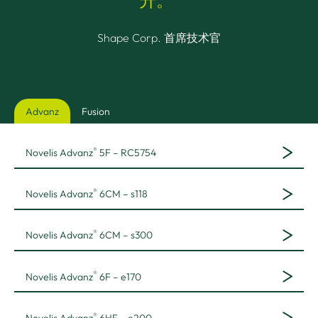
升。“
Shape Corp. 首席技术官
Advanz
Fusion
®
Novelis Advanz
5F – RC5754
®
Novelis Advanz
6CM – s118
®
Novelis Advanz
6CM – s300
®
Novelis Advanz
6F – e170
®
Novelis Advanz
6HF – e200