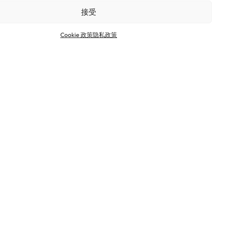
nitum 深化合
（Latchford ）工厂
接受
启用新布袋除尘器，
共同推进挪威铝
提升英国回收能力
Cookie 政策
隐私政策
收事业
业有限公