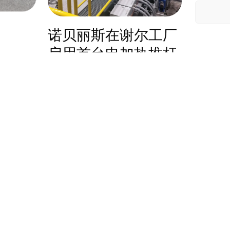
Infi
作，
诺贝丽斯在谢尔工厂
罐回
启用首台电加热推杆
炉
诺贝丽斯是铝和铜领域全球领导者印度铝工