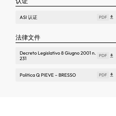
认证
ASI 认证
PDF
法律文件
Decreto Legislativo 8 Giugno 2001 n.
PDF
231
Politica Q PIEVE – BRESSO
PDF