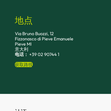
地点
Via Bruno Buozzi, 12
Fizzonasco di Pieve Emanuele
Pieve MI
意大利
电话：
+39 02 90744 1
获取路线