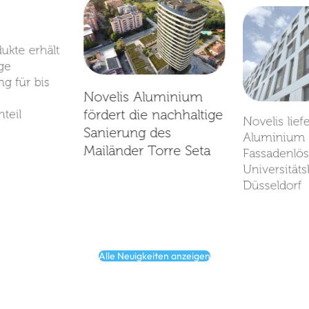
ukte erhält
ge
ng für bis
Novelis Aluminium
fördert die nachhaltige
teil
Novelis liefe
Sanierung des
Aluminium 
Mailänder Torre Seta
Fassadenlö
Universität
Düsseldorf
Alle Neuigkeiten anzeigen