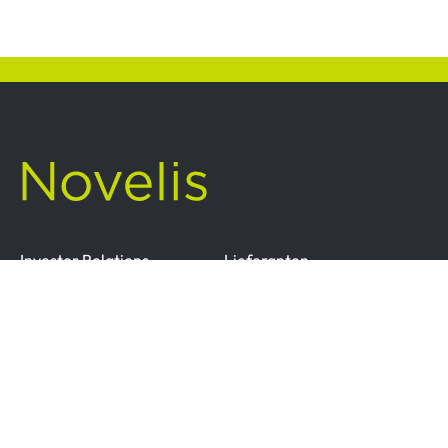
Investor Relations
Lieferanten
Zertifizierungen
Nutzungsbedingungen
Cookie-Richtlinie
Datenschutzrichtlinie
Ethik & Compliance