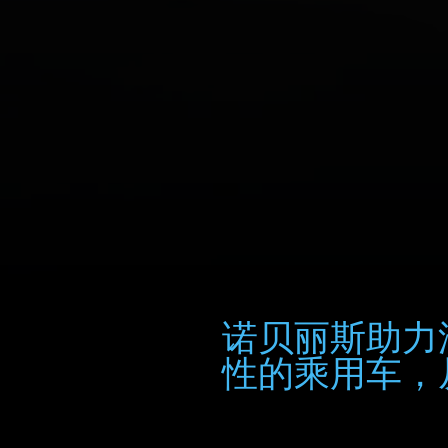
诺贝丽斯助力
性的乘用车，