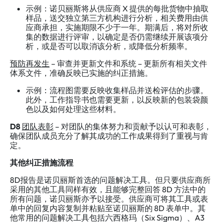
示例：诺贝丽斯将从供应商 X 提供的每批货物中抽取
样品，送交独立第三方机构进行分析，相关费用由供
应商承担，实施期限不少于一年。期满后，将对所收
集的数据进行评审，以确定是否仍需继续开展该项分
析，或是否可以取消该分析，或降低分析频率。
预防再发生
– 审查并更新文件和系统 – 更新所有相关文件
体系文件，准确反映已实施的纠正措施。
示例：流程图需要反映收集样品并送检评估的步骤。
此外，工作指导书也需要更新，以反映新的包装袋颜
色以及如何处理这些材料。
D8
团队表彰
– 对团队的集体努力和贡献予以认可和表彰，
确保团队成员充分了解其成功的工作成果得到了重视与肯
定。
其他纠正措施流程
8D报告是诺贝丽斯首选的问题解决工具。但只要供应商所
采用的其他工具同样有效，且能够完整回答 8D 方法中的
所有问题，诺贝丽斯亦予以接受。供应商可将其工具或表
单中的回复内容复制并粘贴至诺贝丽斯的 8D 表单中。其
他常用的问题解决工具包括六西格玛（Six Sigma）、A3