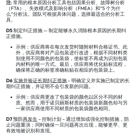
注
: 常用的根本原因分析工具包括因果分析、故障树分析
（FTA）、失效模式及影响分析（FMEA）和“5 个为什
么”分析法。团队可根据具体问题，选择最适合的分析工
具。
D5
制定纠正措施 — 制定能够永久消除根本原因的长期纠
正措施。
示例：供应商将在每次发货时随附材料合格证书。此
外，供应商将对产品包装进行改进，根据不同材料类
别使用不同颜色的包装袋，使标签不再成为识别包装
内材料的唯一方式。最后，供应商将优化贴标流程，
确保将正确的标签准确粘贴在相应的包装袋上。
D6
实施并验证长期纠正措施
– 明确定义并实施已制定的长
期纠正措施，并证明不会引发新的问题。
示例：供应商更改了包装袋的颜色以区分不同的材
质。然而，用于诺贝丽斯材质的包装袋新颜色却与另
一家供应商使用不同材质的包装袋颜色相同。
D7
预防
再发生
– 控制计划 – 通过增加或强化控制措施，防
止问题重演；同时确保一旦问题再次出现，能够更早、更
有效地被识别和发现。