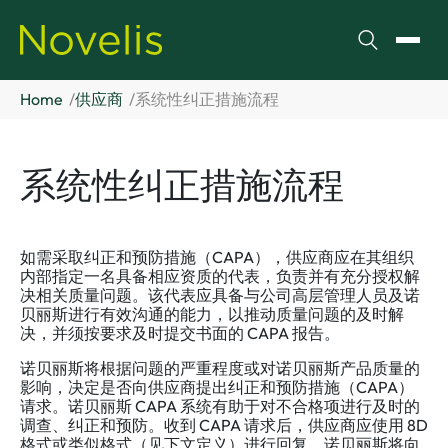
搜索
切换
Home
供应商
系统性纠正措施流程
系统性纠正措施流程
如需采取纠正和预防措施（CAPA），供应商应在其组织
内部指定一名具备相应资质的代表，负责并有充分授权解
决相关质量问题。该代表应具备与公司高层管理人员及诺
贝丽斯进行有效沟通的能力，以推动质量问题的及时解
决，并须按要求及时提交书面的 CAPA 报告。
诺贝丽斯将根据问题的严重程度或对诺贝丽斯产品质量的
影响，决定是否向供应商提出纠正和预防措施（CAPA）
请求。诺贝丽斯 CAPA 系统有助于对不合格项进行及时的
调查、纠正和预防。收到 CAPA 请求后，供应商应使用 8D
格式或类似格式（见下文定义）进行回复。诺贝丽斯将向