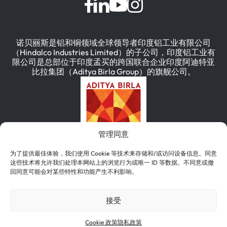
诺贝丽斯是铝和铜领域全球领导者印度铝工业有限公司
（Hindalco Industries Limited）的子公司，印度铝工业有
限公司是总部位于印度孟买的跨国联合企业印度阿迪特亚
比拉集团（Aditya Birla Group）的旗舰公司。
管理同意
为了提供最佳体验，我们使用 Cookie 等技术来存储和/或访问设备信息。同意
这些技术将允许我们处理本网站上的浏览行为或唯一 ID 等数据。不同意或撤
回同意可能会对某些特性和功能产生不利影响。
简体中文
English
(
英语
)
Deutsch
(
德语
)
接受
한국어
(
韩语
)
Português
(
葡萄牙语（巴西）
)
Cookie 政策
隐私政策