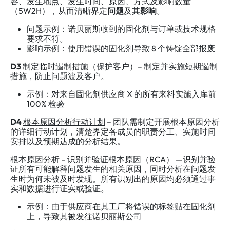
容、发生地点、发生时间、原因、方式及影响数量
（5W2H），从而清晰界定
问题
及其
影响
。
问题示例：诺贝丽斯收到的固化剂与订单或技术规格
要求不符。
影响示例：使用错误的固化剂导致 8 个铸锭全部报废
D3
制定临时遏制措施
（保护客户）– 制定并实施短期遏制
措施，防止问题波及客户。
示例：对来自固化剂供应商 X 的所有来料实施入库前
100% 检验
D4
根本原因分析行动计划
– 团队需制定开展根本原因分析
的详细行动计划，清楚界定各成员的职责分工、实施时间
安排以及预期达成的分析结果。
根本原因分析 – 识别并验证根本原因（RCA） —识别并验
证所有可能解释问题发生的相关原因，同时分析在问题发
生时为何未被及时发现。所有识别出的原因均必须通过事
实和数据进行证实或验证。
示例：由于供应商在其工厂将错误的标签贴在固化剂
上，导致其被发往诺贝丽斯公司